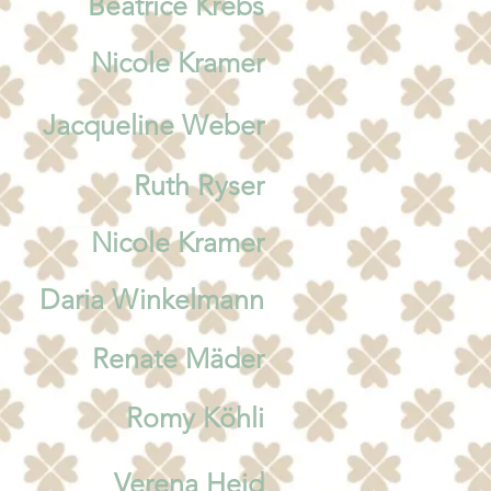
Beatrice Krebs
Nicole Kramer
Jacqueline Weber
Ruth Ryser
Nicole Kramer
Daria Winkelmann
Renate Mäder
Romy Köhli
Verena Heid