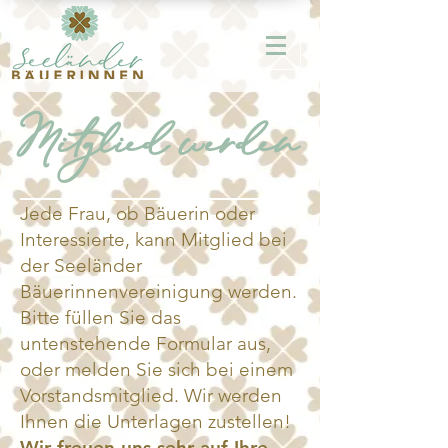
Mitglied werden
Jede Frau, ob Bäuerin oder
Interessierte, kann Mitglied bei
der Seeländer
Bäuerinnenvereinigung werden.
Bitte füllen Sie das
untenstehende Formular aus,
oder melden Sie sich bei einem
Vorstandsmitglied. Wir werden
Ihnen die Unterlagen zustellen!
Wir freuen uns sehr auf Ihre